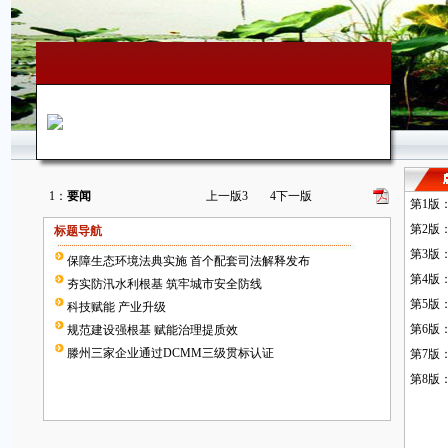
1：
要闻
上一版
3
4
下一版
第1版
第2版
标题导航
第3版
保障生态环境法典实施 首个配套司法解释发布
第4版
夯实防汛水利根基 筑牢城市安全防线
第5版
科技赋能 产业升级
第6版
规范建设强根基 赋能治理提质效
滕州三家企业通过DCMM三级贯标认证
第7版
第8版