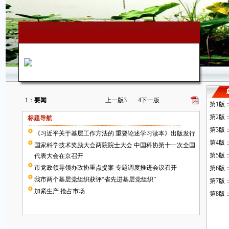
1：
要闻
上一版
3
4
下一版
第1版
第2版
标题导航
第3版
《习近平关于基层工作方法的 重要论述学习读本》出版发行
第4版
国家科学技术奖励大会两院院士大会 中国科协第十一次全国
第5版
代表大会在京召开
市党政领导领办政协重点提案 专题调度推进会议召开
第6版
我市两个基层党组织获评“省先进基层党组织”
第7版
加紧生产 抢占市场
第8版