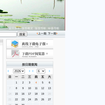
返回首页
|
版面概览
|
版面导航
|
标题导航
上一期
下一期
按日期查阅
日
一
二
三
四
五
六
1
2
3
4
5
6
7
8
9
10
11
12
13
14
15
16
17
18
19
20
21
22
23
24
25
26
27