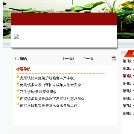
3：
综合
上一版
3
4
下一版
第1版
第2版
标题导航
第3版
龙阳镇靶向施策护航粮食丰产丰收
第4版
鲍沟镇多向发力守护未成年人生命安全
第5版
巧手学钩织 居家促增收
第6版
西岗镇多举措推动数字发展红利惠及群众
南沙河镇扎实推进防汛备汛各项工作
第7版
第8版