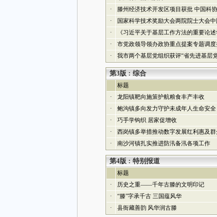
·
滕州经济技术开发区项目获批 中国科协
·
国家科学技术奖励大会两院院士大会中
·
《习近平关于基层工作方法的重要论述
·
市党政领导领办政协重点提案专题调度
·
我市两个基层党组织获评“省先进基层党
第3版 : 综合
标题
·
龙阳镇靶向施策护航粮食丰产丰收
·
鲍沟镇多向发力守护未成年人生命安全
·
巧手学钩织 居家促增收
·
西岗镇多举措推动数字发展红利惠及群
·
南沙河镇扎实推进防汛备汛各项工作
第4版 : 特别报道
标题
·
历史之重——千年古滕的文明印记
·
“滕”字承千古 三国蕴风华
·
县衙藏善韵 风华润古滕