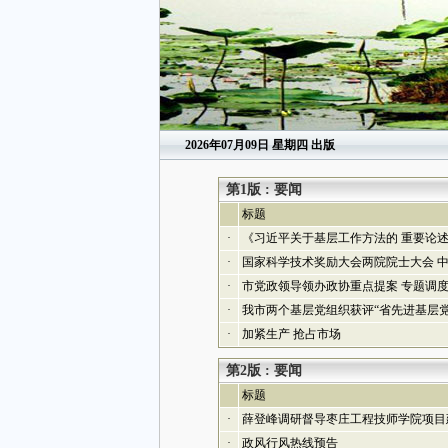
2026年07月09日
星期四 出版
第1版 : 要闻
标题
·
《习近平关于基层工作方法的 重要论
·
国家科学技术奖励大会两院院士大会 
·
市党政领导领办政协重点提案 专题调
·
我市两个基层党组织获评“省先进基层党
·
加紧生产 抢占市场
第2版 : 要闻
标题
·
薛登峰调研督导枣庄工程技师学院项目
·
政风行风热线预告