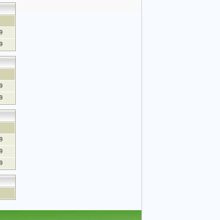
9
9
9
9
9
9
9