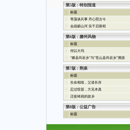
第5版 : 特别报道
标题
·
苇荡谈兵事 丹心照古今
·
会战砺山河 实干启新程
第6版 : 滕州风物
标题
·
何以大坞
·
“滕县尚岩乡”与“苍山县尚岩乡”溯源
第7版 : 荆泉
标题
·
生命相续，父道长存
·
忍过喧嚣，方见本真
·
迁徙铸就的故乡
第8版 : 公益广告
标题