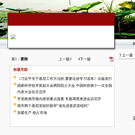
2
3
上一篇
第1：
要闻
上一版
3
4
下一版
标题导航
《习近平关于基层工作方法的 重要论述学习读本》出版发行
国家科学技术奖励大会两院院士大会 中国科协第十一次全国
代表大会在京召开
市党政领导领办政协重点提案 专题调度推进会议召开
我市两个基层党组织获评“省先进基层党组织”
加紧生产 抢占市场
渠