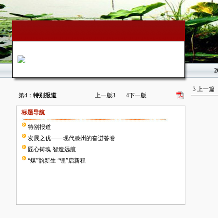
2
3
上一篇
第4：
特别报道
上一版
3
4
下一版
标题导航
特别报道
发展之优——现代滕州的奋进答卷
匠心铸魂 智造远航
“煤”韵新生 “锂”启新程