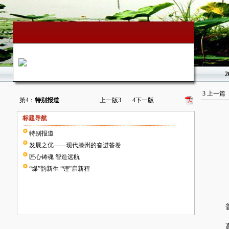
2
3
上一篇
第4：
特别报道
上一版
3
4
下一版
标题导航
特别报道
发展之优——现代滕州的奋进答卷
匠心铸魂 智造远航
“煤”韵新生 “锂”启新程
普
高端