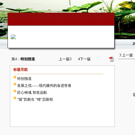
2
3
上一篇
第4：
特别报道
上一版
3
4
下一版
标题导航
特别报道
发展之优——现代滕州的奋进答卷
匠心铸魂 智造远航
胡玉
“煤”韵新生 “锂”启新程